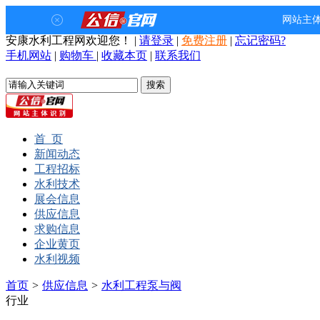
安康水利工程网欢迎您！
|
请登录
|
免费注册
|
忘记密码?
手机网站
|
购物车
|
收藏本页
|
联系我们
首 页
新闻动态
工程招标
水利技术
展会信息
供应信息
求购信息
企业黄页
水利视频
首页
>
供应信息
>
水利工程泵与阀
行业