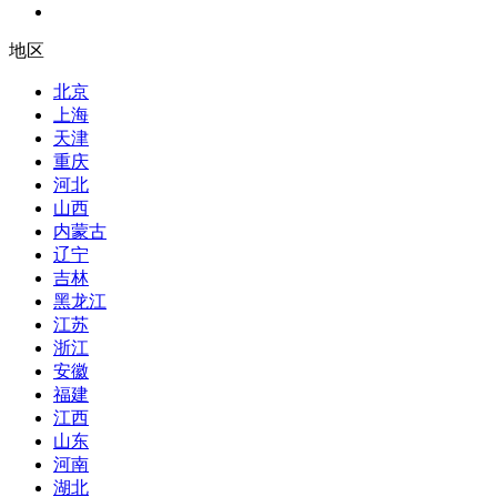
地区
北京
上海
天津
重庆
河北
山西
内蒙古
辽宁
吉林
黑龙江
江苏
浙江
安徽
福建
江西
山东
河南
湖北