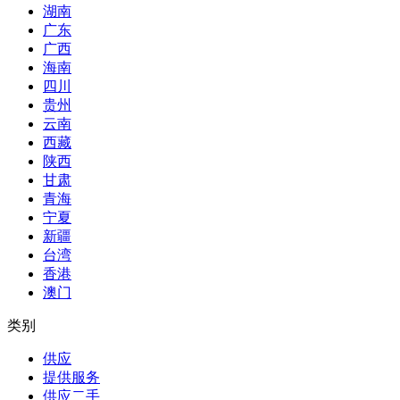
湖南
广东
广西
海南
四川
贵州
云南
西藏
陕西
甘肃
青海
宁夏
新疆
台湾
香港
澳门
类别
供应
提供服务
供应二手